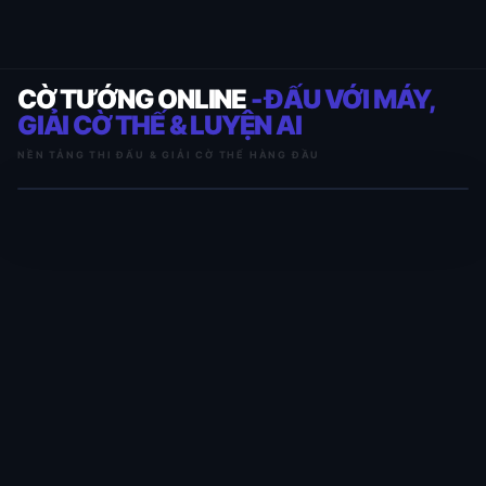
CỜ TƯỚNG ONLINE
- ĐẤU VỚI MÁY,
GIẢI CỜ THẾ & LUYỆN AI
NỀN TẢNG THI ĐẤU & GIẢI CỜ THẾ HÀNG ĐẦU