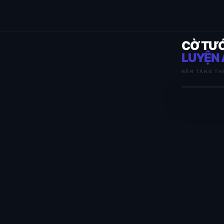
CỜ TƯ
LUYỆN 
NỀN TẢNG TH