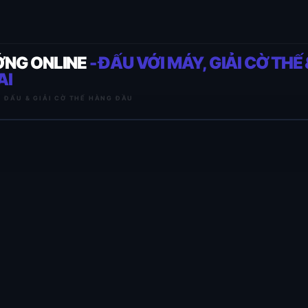
ỚNG ONLINE
- ĐẤU VỚI MÁY, GIẢI CỜ THẾ 
AI
I ĐẤU & GIẢI CỜ THẾ HÀNG ĐẦU