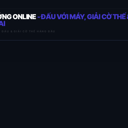
ỚNG ONLINE
- ĐẤU VỚI MÁY, GIẢI CỜ THẾ 
AI
I ĐẤU & GIẢI CỜ THẾ HÀNG ĐẦU