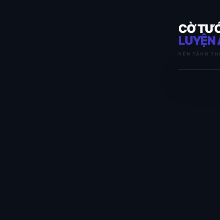
CỜ TƯ
LUYỆN 
NỀN TẢNG TH