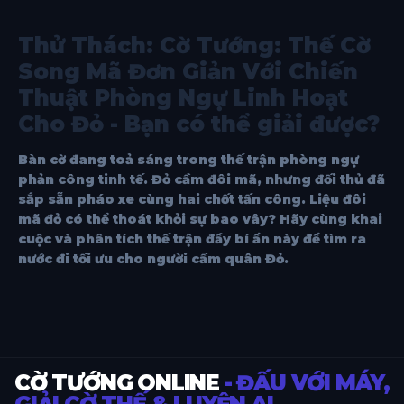
Thử Thách: Cờ Tướng: Thế Cờ
Song Mã Đơn Giản Với Chiến
Thuật Phòng Ngự Linh Hoạt
Cho Đỏ - Bạn có thể giải được?
Bàn cờ đang toả sáng trong thế trận phòng ngự
phản công tinh tế. Đỏ cầm đôi mã, nhưng đối thủ đã
sắp sẵn pháo xe cùng hai chốt tấn công. Liệu đôi
mã đỏ có thể thoát khỏi sự bao vây? Hãy cùng khai
cuộc và phân tích thế trận đầy bí ẩn này để tìm ra
nước đi tối ưu cho người cầm quân Đỏ.
CỜ TƯỚNG ONLINE
- ĐẤU VỚI MÁY,