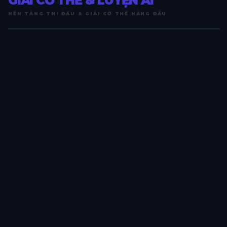
GIẢI CỜ THẾ & LUYỆN AI
NỀN TẢNG THI ĐẤU & GIẢI CỜ THẾ HÀNG ĐẦU