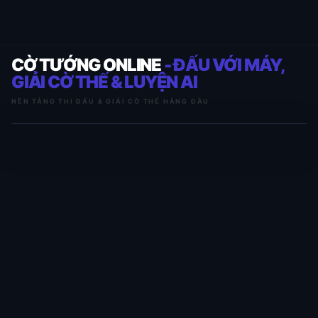
CỜ TƯỚNG ONLINE
- ĐẤU VỚI MÁY,
GIẢI CỜ THẾ & LUYỆN AI
NỀN TẢNG THI ĐẤU & GIẢI CỜ THẾ HÀNG ĐẦU