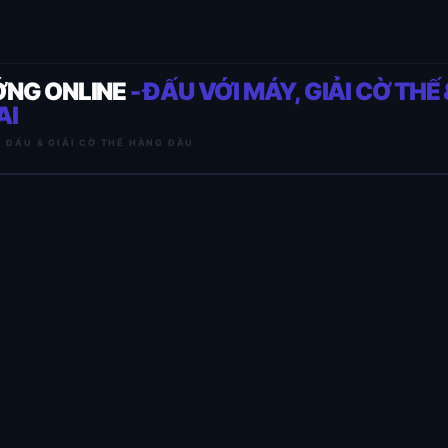
ỚNG ONLINE
- ĐẤU VỚI MÁY, GIẢI CỜ THẾ 
AI
I ĐẤU & GIẢI CỜ THẾ HÀNG ĐẦU