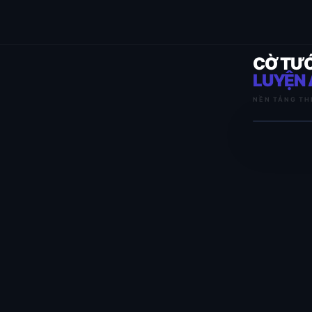
CỜ TƯ
LUYỆN 
NỀN TẢNG TH