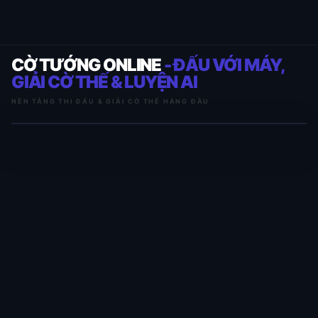
CỜ TƯỚNG ONLINE
- ĐẤU VỚI MÁY,
GIẢI CỜ THẾ & LUYỆN AI
NỀN TẢNG THI ĐẤU & GIẢI CỜ THẾ HÀNG ĐẦU