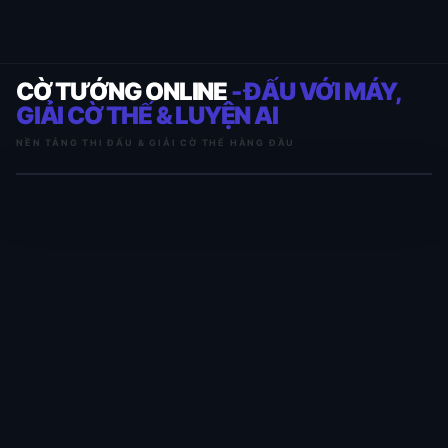
CỜ TƯỚNG ONLINE
- ĐẤU VỚI MÁY,
GIẢI CỜ THẾ & LUYỆN AI
NỀN TẢNG THI ĐẤU & GIẢI CỜ THẾ HÀNG ĐẦU