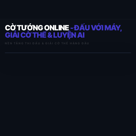
CỜ TƯỚNG ONLINE
- ĐẤU VỚI MÁY,
GIẢI CỜ THẾ & LUYỆN AI
NỀN TẢNG THI ĐẤU & GIẢI CỜ THẾ HÀNG ĐẦU