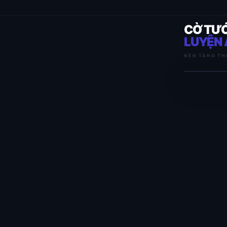
CỜ TƯ
LUYỆN 
NỀN TẢNG TH