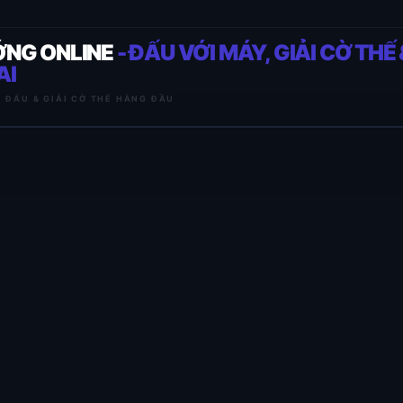
ỚNG ONLINE
- ĐẤU VỚI MÁY, GIẢI CỜ THẾ 
AI
I ĐẤU & GIẢI CỜ THẾ HÀNG ĐẦU