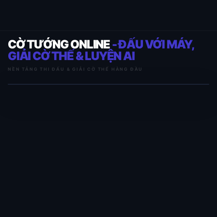
CỜ TƯỚNG ONLINE
- ĐẤU VỚI MÁY,
GIẢI CỜ THẾ & LUYỆN AI
NỀN TẢNG THI ĐẤU & GIẢI CỜ THẾ HÀNG ĐẦU