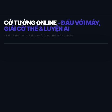
CỜ TƯỚNG ONLINE
- ĐẤU VỚI MÁY,
GIẢI CỜ THẾ & LUYỆN AI
NỀN TẢNG THI ĐẤU & GIẢI CỜ THẾ HÀNG ĐẦU