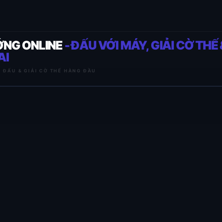
ỚNG ONLINE
- ĐẤU VỚI MÁY, GIẢI CỜ THẾ 
AI
I ĐẤU & GIẢI CỜ THẾ HÀNG ĐẦU