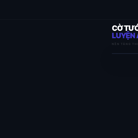
CỜ TƯ
LUYỆN 
NỀN TẢNG TH