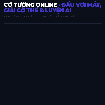
CỜ TƯỚNG ONLINE
- ĐẤU VỚI MÁY,
GIẢI CỜ THẾ & LUYỆN AI
NỀN TẢNG THI ĐẤU & GIẢI CỜ THẾ HÀNG ĐẦU