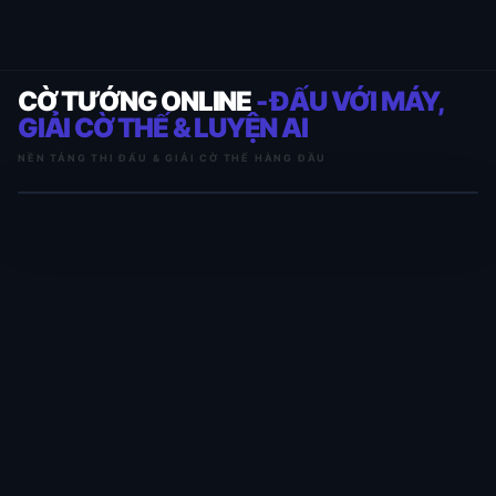
CỜ TƯỚNG ONLINE
- ĐẤU VỚI MÁY,
GIẢI CỜ THẾ & LUYỆN AI
NỀN TẢNG THI ĐẤU & GIẢI CỜ THẾ HÀNG ĐẦU