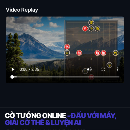
Video Replay
CỜ TƯỚNG ONLINE
- ĐẤU VỚI MÁY,
GIẢI CỜ THẾ & LUYỆN AI