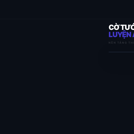
CỜ TƯ
LUYỆN 
NỀN TẢNG TH