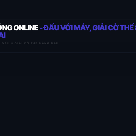
ỚNG ONLINE
- ĐẤU VỚI MÁY, GIẢI CỜ THẾ 
AI
I ĐẤU & GIẢI CỜ THẾ HÀNG ĐẦU