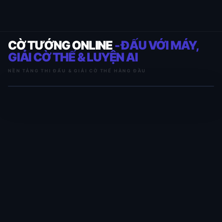
CỜ TƯỚNG ONLINE
- ĐẤU VỚI MÁY,
GIẢI CỜ THẾ & LUYỆN AI
NỀN TẢNG THI ĐẤU & GIẢI CỜ THẾ HÀNG ĐẦU