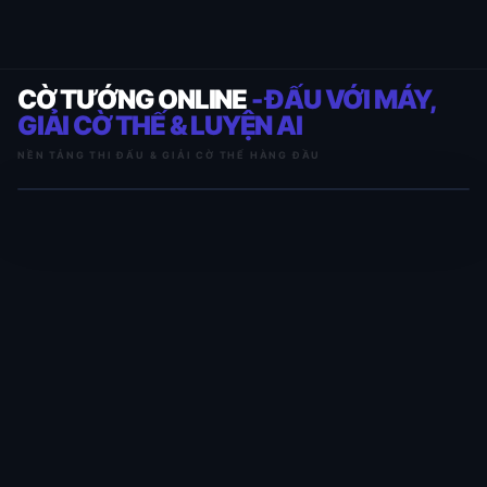
CỜ TƯỚNG ONLINE
- ĐẤU VỚI MÁY,
GIẢI CỜ THẾ & LUYỆN AI
NỀN TẢNG THI ĐẤU & GIẢI CỜ THẾ HÀNG ĐẦU