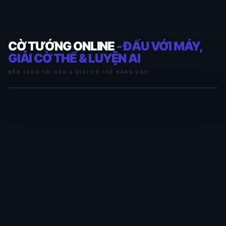
CỜ TƯỚNG ONLINE
- ĐẤU VỚI MÁY,
GIẢI CỜ THẾ & LUYỆN AI
NỀN TẢNG THI ĐẤU & GIẢI CỜ THẾ HÀNG ĐẦU