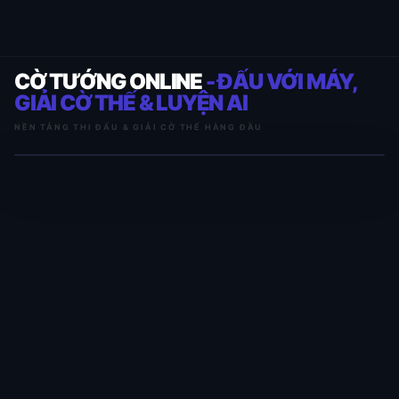
CỜ TƯỚNG ONLINE
- ĐẤU VỚI MÁY,
GIẢI CỜ THẾ & LUYỆN AI
NỀN TẢNG THI ĐẤU & GIẢI CỜ THẾ HÀNG ĐẦU