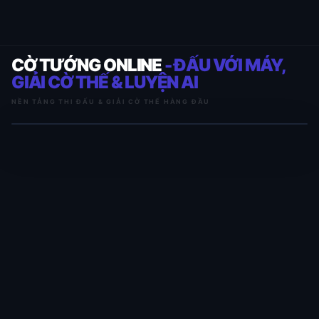
CỜ TƯỚNG ONLINE
- ĐẤU VỚI MÁY,
GIẢI CỜ THẾ & LUYỆN AI
NỀN TẢNG THI ĐẤU & GIẢI CỜ THẾ HÀNG ĐẦU