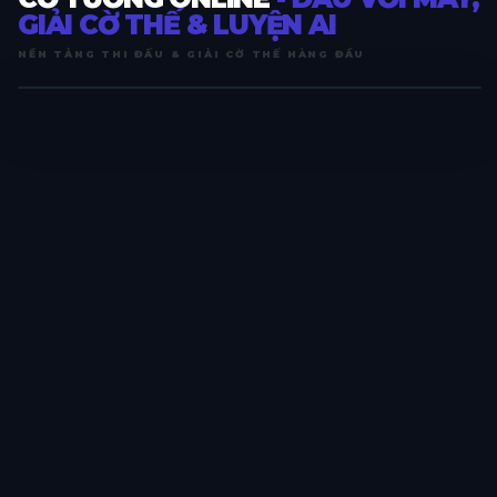
GIẢI CỜ THẾ & LUYỆN AI
NỀN TẢNG THI ĐẤU & GIẢI CỜ THẾ HÀNG ĐẦU