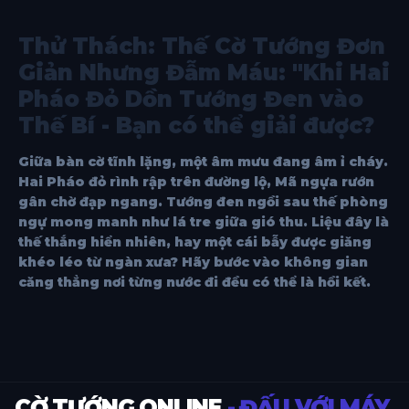
Thử Thách: Thế Cờ Tướng Đơn
Giản Nhưng Đẫm Máu: "Khi Hai
Pháo Đỏ Dồn Tướng Đen vào
Thế Bí - Bạn có thể giải được?
Giữa bàn cờ tĩnh lặng, một âm mưu đang âm ỉ cháy.
Hai Pháo đỏ rình rập trên đường lộ, Mã ngựa rướn
gân chờ đạp ngang. Tướng đen ngồi sau thế phòng
ngự mong manh như lá tre giữa gió thu. Liệu đây là
thế thắng hiển nhiên, hay một cái bẫy được giăng
khéo léo từ ngàn xưa? Hãy bước vào không gian
căng thẳng nơi từng nước đi đều có thể là hồi kết.
CỜ TƯỚNG ONLINE
- ĐẤU VỚI MÁY,