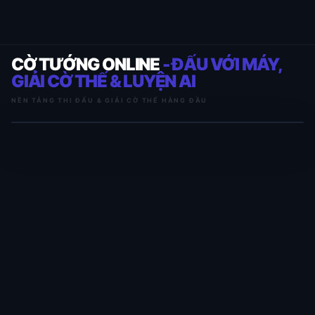
CỜ TƯỚNG ONLINE
- ĐẤU VỚI MÁY,
GIẢI CỜ THẾ & LUYỆN AI
NỀN TẢNG THI ĐẤU & GIẢI CỜ THẾ HÀNG ĐẦU