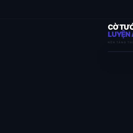
CỜ TƯ
LUYỆN 
NỀN TẢNG TH