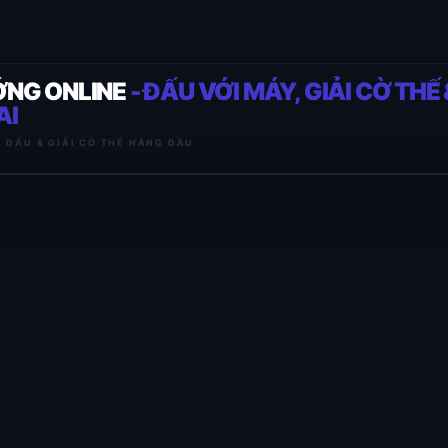
ỚNG ONLINE
- ĐẤU VỚI MÁY, GIẢI CỜ THẾ 
AI
I ĐẤU & GIẢI CỜ THẾ HÀNG ĐẦU