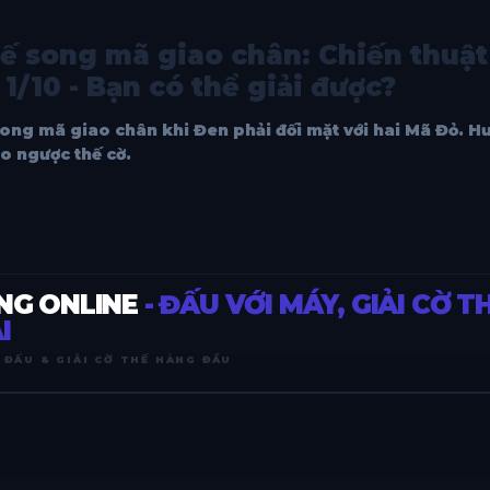
ế song mã giao chân: Chiến thuậ
1/10 - Bạn có thể giải được?
 song mã giao chân khi Đen phải đối mặt với hai Mã Đỏ. H
o ngược thế cờ.
NG ONLINE
- ĐẤU VỚI MÁY, GIẢI CỜ T
I
 ĐẤU & GIẢI CỜ THẾ HÀNG ĐẦU