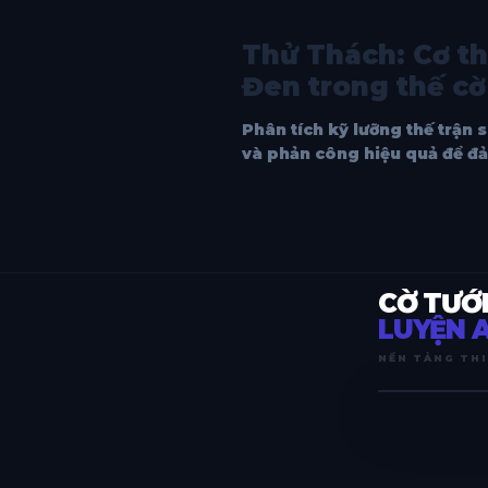
Thử Thách: Cơ th
Đen trong thế cờ 
Phân tích kỹ lưỡng thế trận
và phản công hiệu quả để đả
CỜ TƯỚ
LUYỆN A
NỀN TẢNG THI