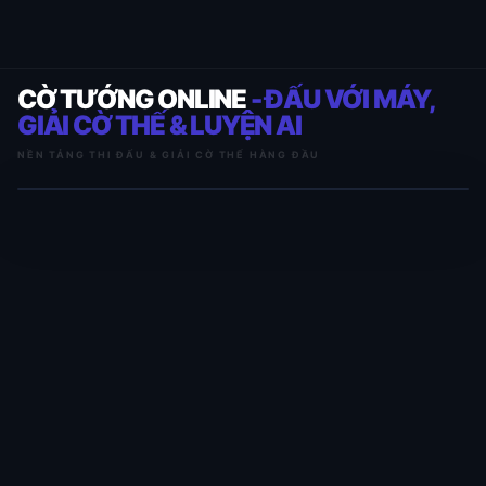
CỜ TƯỚNG ONLINE
- ĐẤU VỚI MÁY,
GIẢI CỜ THẾ & LUYỆN AI
NỀN TẢNG THI ĐẤU & GIẢI CỜ THẾ HÀNG ĐẦU