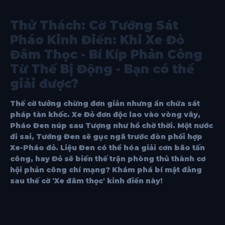
Thử Thách: Cờ Tướng Sát
Pháo Kinh Điển: Khi Xe Đỏ
Đâm Thọc - Bí Kíp Phản Công
Từ Thế Bị Động - Bạn có thể
giải được?
Thế cờ tưởng chừng đơn giản nhưng ẩn chứa sát
pháp tàn khốc. Xe Đỏ đơn độc lao vào vòng vây,
Pháo Đen núp sau Tượng như hổ chờ thời. Một nước
đi sai, Tướng Đen sẽ gục ngã trước đòn phối hợp
Xe-Pháo đỏ. Liệu Đen có thể hóa giải cơn bão tấn
công, hay Đỏ sẽ biến thế trận phòng thủ thành cơ
hội phản công chí mạng? Khám phá bí mật đằng
sau thế cờ 'Xe đâm thọc' kinh điển này!