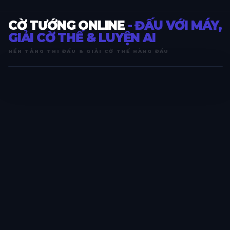
CỜ TƯỚNG ONLINE
- ĐẤU VỚI MÁY,
GIẢI CỜ THẾ & LUYỆN AI
NỀN TẢNG THI ĐẤU & GIẢI CỜ THẾ HÀNG ĐẦU