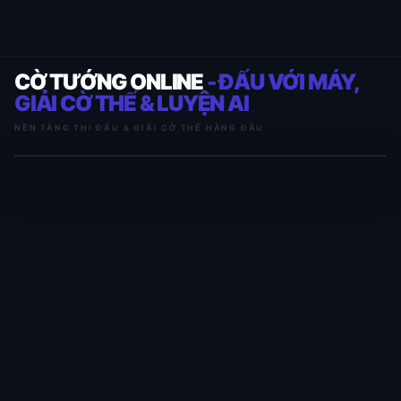
CỜ TƯỚNG ONLINE
- ĐẤU VỚI MÁY,
GIẢI CỜ THẾ & LUYỆN AI
NỀN TẢNG THI ĐẤU & GIẢI CỜ THẾ HÀNG ĐẦU