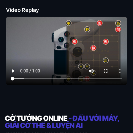
Video Replay
CỜ TƯỚNG ONLINE
- ĐẤU VỚI MÁY,
GIẢI CỜ THẾ & LUYỆN AI