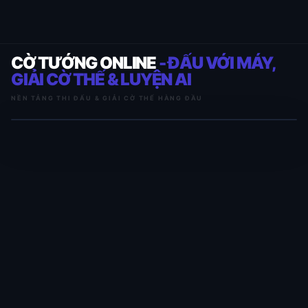
CỜ TƯỚNG ONLINE
- ĐẤU VỚI MÁY,
GIẢI CỜ THẾ & LUYỆN AI
NỀN TẢNG THI ĐẤU & GIẢI CỜ THẾ HÀNG ĐẦU