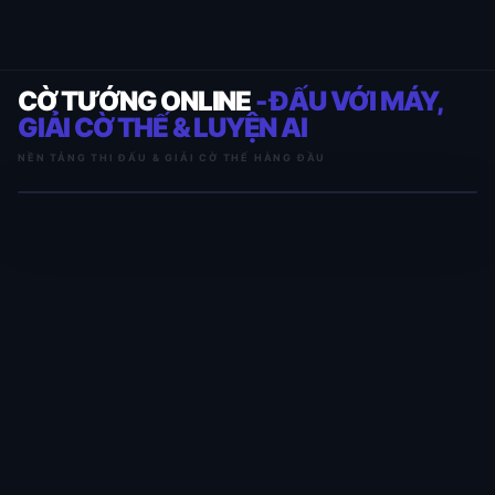
CỜ TƯỚNG ONLINE
- ĐẤU VỚI MÁY,
GIẢI CỜ THẾ & LUYỆN AI
NỀN TẢNG THI ĐẤU & GIẢI CỜ THẾ HÀNG ĐẦU