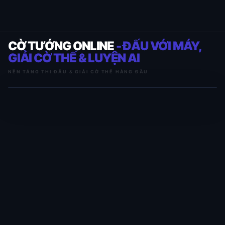
CỜ TƯỚNG ONLINE
- ĐẤU VỚI MÁY,
GIẢI CỜ THẾ & LUYỆN AI
NỀN TẢNG THI ĐẤU & GIẢI CỜ THẾ HÀNG ĐẦU