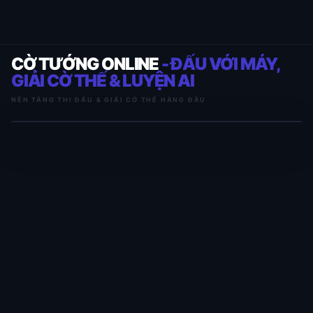
CỜ TƯỚNG ONLINE
- ĐẤU VỚI MÁY,
GIẢI CỜ THẾ & LUYỆN AI
NỀN TẢNG THI ĐẤU & GIẢI CỜ THẾ HÀNG ĐẦU