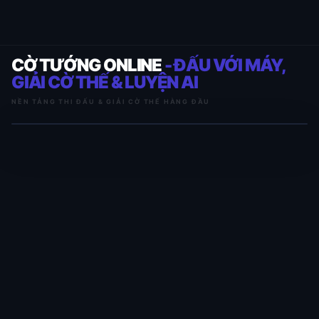
CỜ TƯỚNG ONLINE
- ĐẤU VỚI MÁY,
GIẢI CỜ THẾ & LUYỆN AI
NỀN TẢNG THI ĐẤU & GIẢI CỜ THẾ HÀNG ĐẦU