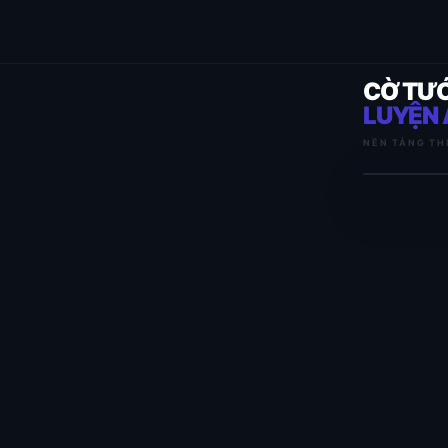
CỜ TƯ
LUYỆN 
NỀN TẢNG TH