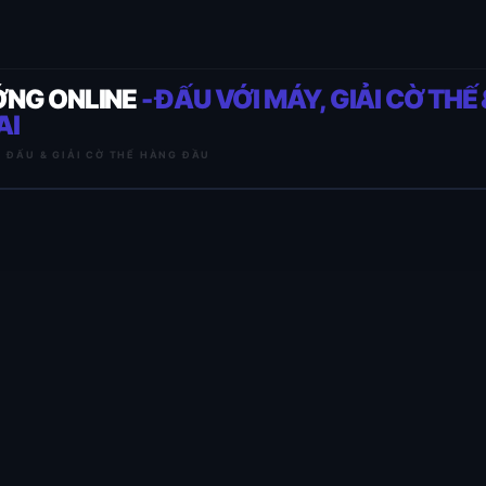
ỚNG ONLINE
- ĐẤU VỚI MÁY, GIẢI CỜ THẾ 
AI
I ĐẤU & GIẢI CỜ THẾ HÀNG ĐẦU