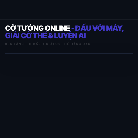
CỜ TƯỚNG ONLINE
- ĐẤU VỚI MÁY,
GIẢI CỜ THẾ & LUYỆN AI
NỀN TẢNG THI ĐẤU & GIẢI CỜ THẾ HÀNG ĐẦU