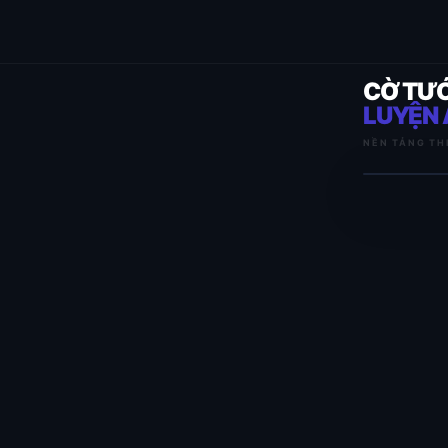
CỜ TƯ
LUYỆN 
NỀN TẢNG TH