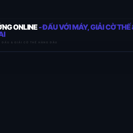
ỚNG ONLINE
- ĐẤU VỚI MÁY, GIẢI CỜ THẾ 
AI
I ĐẤU & GIẢI CỜ THẾ HÀNG ĐẦU