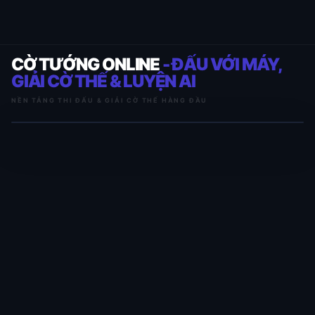
CỜ TƯỚNG ONLINE
- ĐẤU VỚI MÁY,
GIẢI CỜ THẾ & LUYỆN AI
NỀN TẢNG THI ĐẤU & GIẢI CỜ THẾ HÀNG ĐẦU