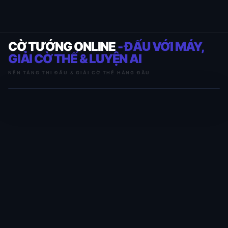
CỜ TƯỚNG ONLINE
- ĐẤU VỚI MÁY,
GIẢI CỜ THẾ & LUYỆN AI
NỀN TẢNG THI ĐẤU & GIẢI CỜ THẾ HÀNG ĐẦU