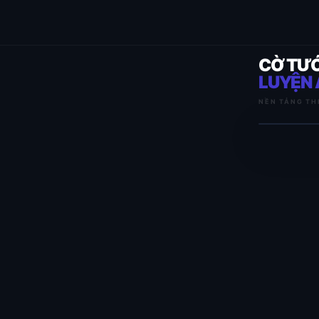
CỜ TƯ
LUYỆN 
NỀN TẢNG TH