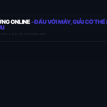
ỚNG ONLINE
- ĐẤU VỚI MÁY, GIẢI CỜ THẾ 
AI
I ĐẤU & GIẢI CỜ THẾ HÀNG ĐẦU