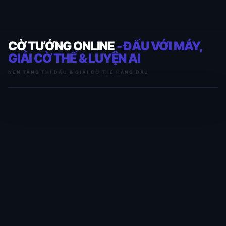
CỜ TƯỚNG ONLINE
- ĐẤU VỚI MÁY,
GIẢI CỜ THẾ & LUYỆN AI
NỀN TẢNG THI ĐẤU & GIẢI CỜ THẾ HÀNG ĐẦU