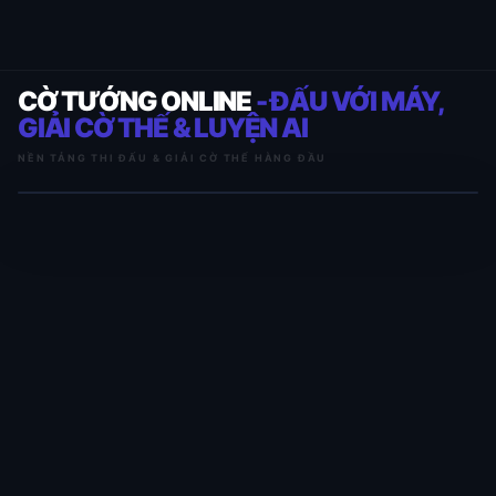
CỜ TƯỚNG ONLINE
- ĐẤU VỚI MÁY,
GIẢI CỜ THẾ & LUYỆN AI
NỀN TẢNG THI ĐẤU & GIẢI CỜ THẾ HÀNG ĐẦU