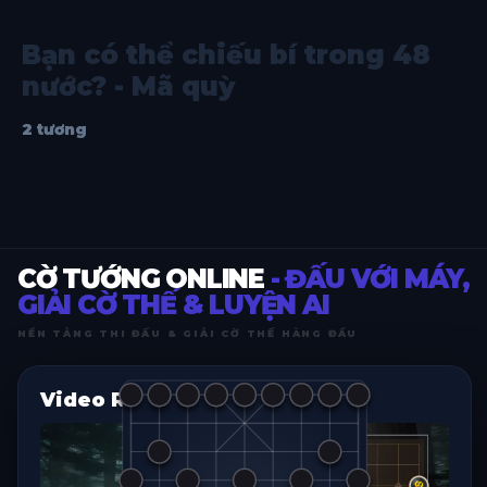
Bạn có thể chiếu bí trong 48
nước? - Mã quỳ
2 tương
CỜ TƯỚNG ONLINE
- ĐẤU VỚI MÁY,
GIẢI CỜ THẾ & LUYỆN AI
NỀN TẢNG THI ĐẤU & GIẢI CỜ THẾ HÀNG ĐẦU
Video Replay