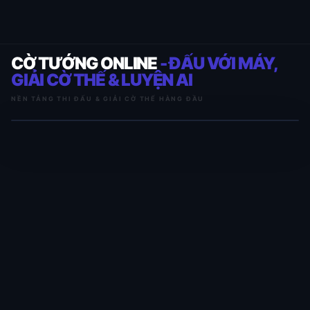
CỜ TƯỚNG ONLINE
- ĐẤU VỚI MÁY,
GIẢI CỜ THẾ & LUYỆN AI
NỀN TẢNG THI ĐẤU & GIẢI CỜ THẾ HÀNG ĐẦU