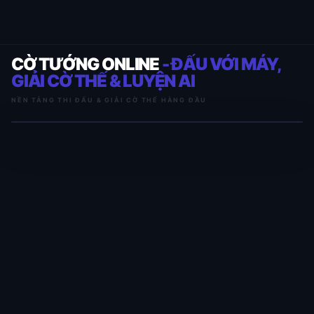
CỜ TƯỚNG ONLINE
- ĐẤU VỚI MÁY,
GIẢI CỜ THẾ & LUYỆN AI
NỀN TẢNG THI ĐẤU & GIẢI CỜ THẾ HÀNG ĐẦU