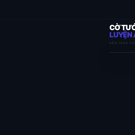
CỜ TƯ
LUYỆN 
NỀN TẢNG TH