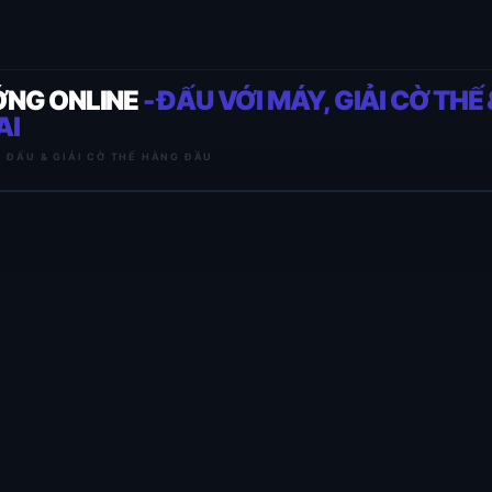
ỚNG ONLINE
- ĐẤU VỚI MÁY, GIẢI CỜ THẾ 
AI
I ĐẤU & GIẢI CỜ THẾ HÀNG ĐẦU