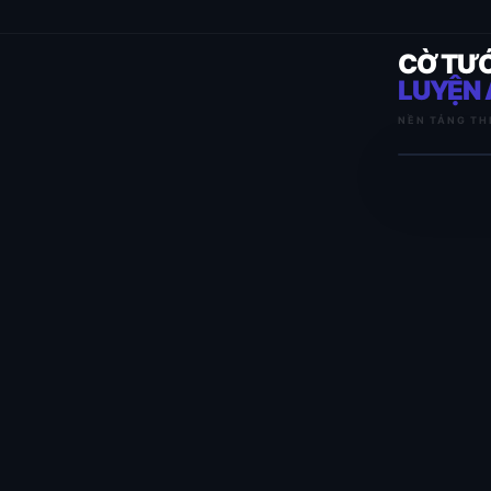
CỜ TƯ
LUYỆN 
NỀN TẢNG TH