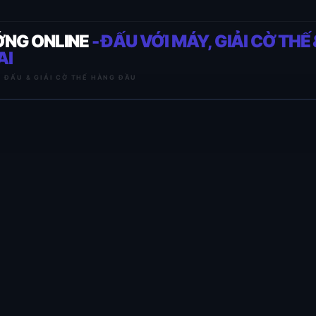
ỚNG ONLINE
- ĐẤU VỚI MÁY, GIẢI CỜ THẾ 
AI
I ĐẤU & GIẢI CỜ THẾ HÀNG ĐẦU