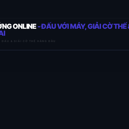
ỚNG ONLINE
- ĐẤU VỚI MÁY, GIẢI CỜ THẾ 
AI
I ĐẤU & GIẢI CỜ THẾ HÀNG ĐẦU