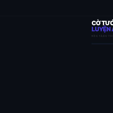
CỜ TƯ
LUYỆN 
NỀN TẢNG TH