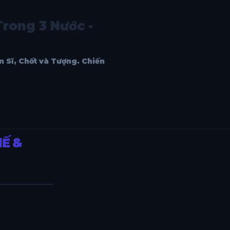
rong 3 Nước -
òn Sĩ, Chốt và Tượng. Chiến
HẾ &