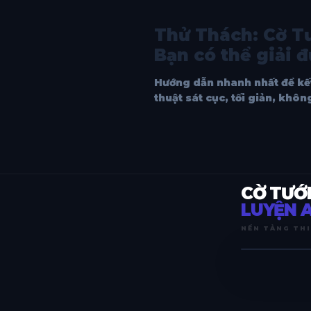
Thử Thách: Cờ Tư
Bạn có thể giải 
Hướng dẫn nhanh nhất để kết 
thuật sát cục, tối giản, khôn
CỜ TƯỚ
LUYỆN A
NỀN TẢNG THI