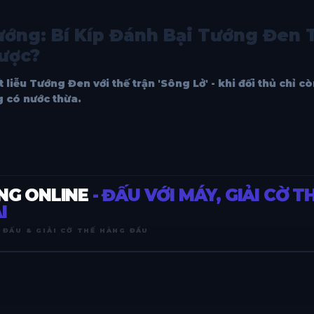
ớng: Bí Kíp Đánh Bại Tướng Đen T
được?
liễu Tướng Đen với thế trận 'Sông Lở' - khi đối thủ chỉ c
g có nước thừa.
NG ONLINE
- ĐẤU VỚI MÁY, GIẢI CỜ T
I
 ĐẤU & GIẢI CỜ THẾ HÀNG ĐẦU